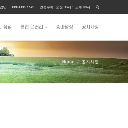
사업단
080-088-7745
연중무휴 오전 08시 ~ 오후 08시
의 장점
클럽 갤러리
승마영상
공지사항
Home
공지사항