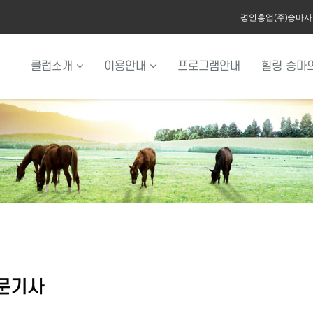
평안흥업(주)승마
클럽소개
이용안내
프로그램안내
힐링 승마
문기사