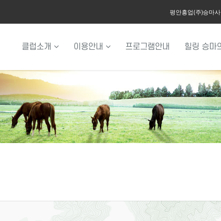
평안흥업(주)승마
클럽소개
이용안내
프로그램안내
힐링 승마