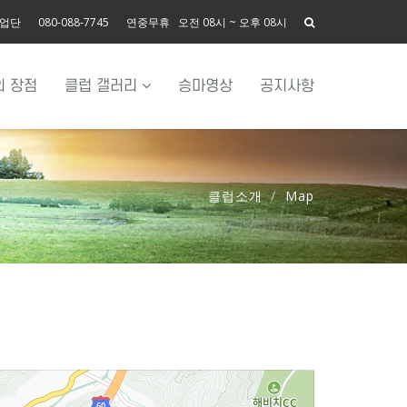
사업단
080-088-7745
연중무휴 오전 08시 ~ 오후 08시
의 장점
클럽 갤러리
승마영상
공지사항
클럽소개
Map