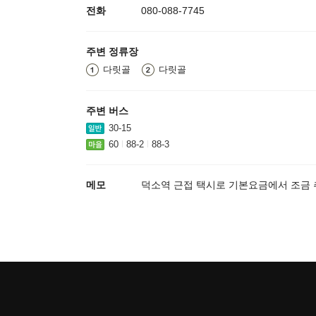
전화
080-088-7745
주변 정류장
다릿골
다릿골
주변 버스
30-15
60
88-2
88-3
메모
덕소역 근접 택시로 기본요금에서 조금